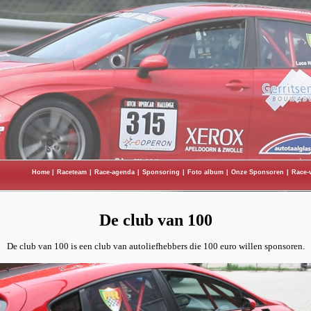
Home
|
Raceteam
|
Race-agenda
|
Sponsoring
|
Foto album
|
Onze Sponsoren
|
Race-
De club van 100
De club van 100 is een club van autoliefhebbers die 100 euro willen sponsoren.