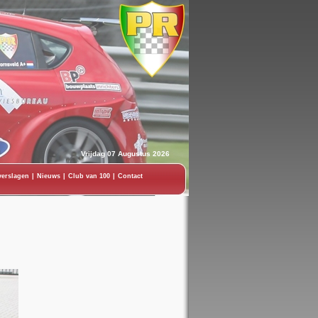
Vrijdag 07 Augustus 2026
verslagen
|
Nieuws
|
Club van 100
|
Contact