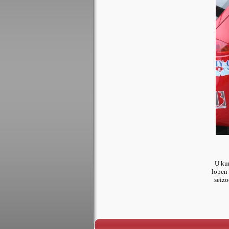
U ku
lopen 
seizo