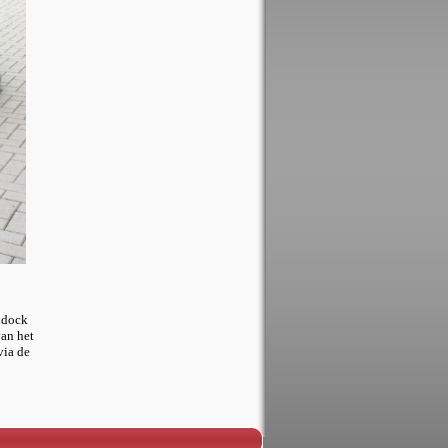
ddock
van het
via de